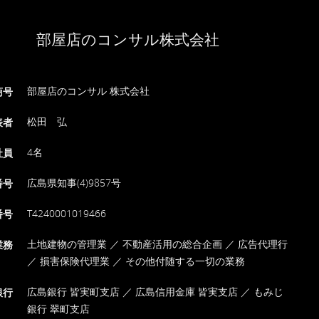
部屋店のコンサル株式会社
部屋店のコンサル 株式会社
商号
松田 弘
表者
4名
社員
広島県知事(4)9857号
番号
T4240001019466
番号
土地建物の管理業 ／ 不動産活用の総合企画 ／ 広告代理行
業務
／ 損害保険代理業 ／ その他付随する一切の業務
広島銀行 皆実町支店 ／ 広島信用金庫 皆実支店 ／ もみじ
銀行
銀行 翠町支店