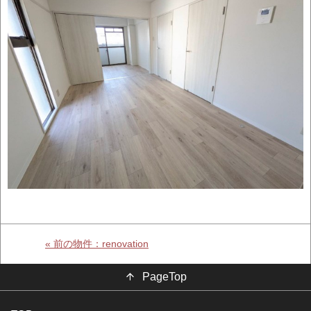
« 前の物件：renovation
PageTop