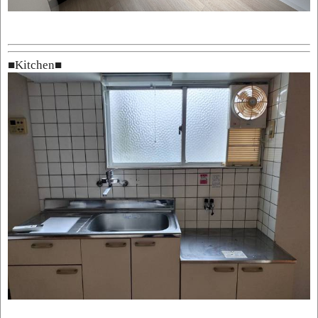
■
Kitchen
■