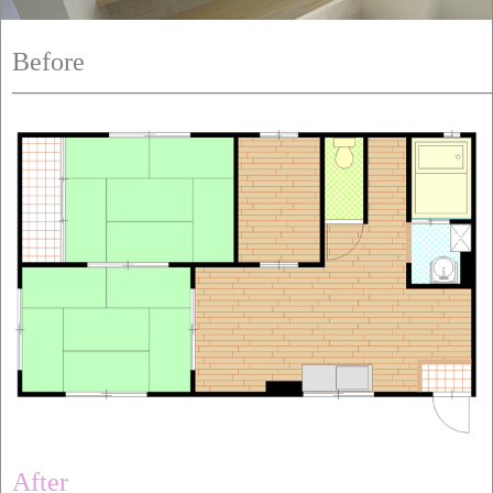
Before
——————————————————
After